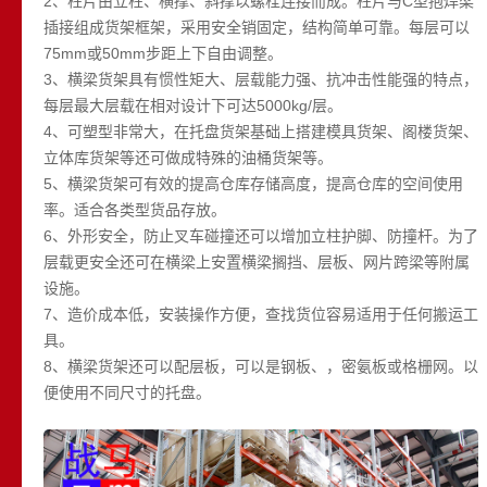
2、柱片由立柱、横撑、斜撑以螺栓连接而成。柱片与C型抱焊梁
插接组成货架框架，采用安全销固定，结构简单可靠。每层可以
75mm或50mm步距上下自由调整。
3、横梁货架具有惯性矩大、层载能力强、抗冲击性能强的特点，
每层最大层载在相对设计下可达5000kg/层。
4、可塑型非常大，在托盘货架基础上搭建模具货架、阁楼货架、
立体库货架等还可做成特殊的油桶货架等。
5、横梁货架可有效的提高仓库存储高度，提高仓库的空间使用
率。适合各类型货品存放。
6、外形安全，防止叉车碰撞还可以增加立柱护脚、防撞杆。为了
层载更安全还可在横梁上安置横梁搁挡、层板、网片跨梁等附属
设施。
7、造价成本低，安装操作方便，查找货位容易适用于任何搬运工
具。
8、横梁货架还可以配层板，可以是钢板、，密氨板或格栅网。以
便使用不同尺寸的托盘。