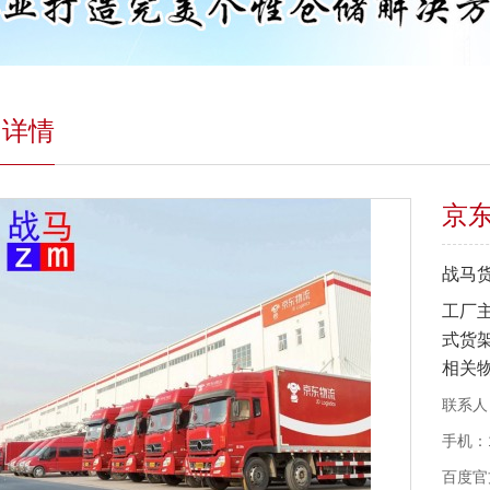
目详情
京
战马
工厂
式货
相关
联系人
手机：1
百度官方