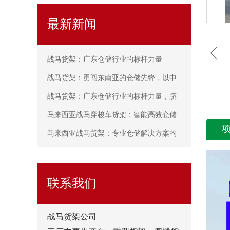
最新新闻
战马货架：广东仓储行业的标杆力量
战马货架：勇闯东南亚的仓储先锋，以中
国智造赢得海外市场喝彩
战马货架：广东仓储行业的标杆力量，跻
身2025年货架十大品牌之列
马来西亚战马穿梭车货架：智能高效仓储
的首选解决方案
马来西亚战马货架：专业仓储解决方案的
可靠之选
联系我们
战马
货架公司