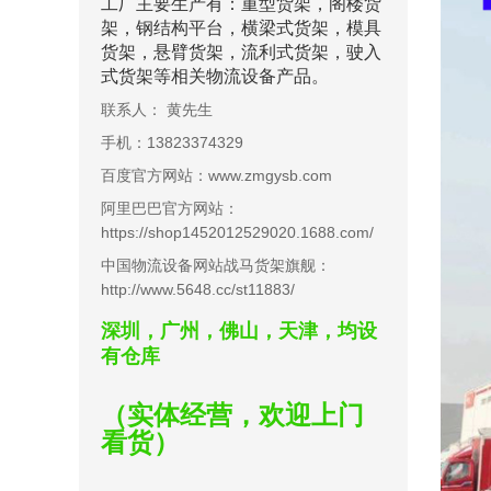
工厂主要生产有：重型货架，
阁楼货
架
，钢结构平台，横梁式货架，
模具
货架
，
悬臂货架
，流利式货架，驶入
式货架等相关物流设备产品。
联系人： 黄先生
手机：13823374329
百度官方网站：www.zmgysb.com
阿里巴巴官方网站：
https://shop1452012529020.1688.com/
中国物流设备网站战马货架旗舰：
http://www.5648.cc/st11883/
深圳，广州，佛山，天津，均设
有仓库
（实体经营，欢迎上门
看货）