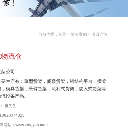
当前位置：
首页
货架案例
项目详情
>
>
东物流仓
货架公司
主要生产有：重型货架，
阁楼货架
，钢结构平台，横梁
架，
模具货架
，
悬臂货架
，流利式货架，驶入式货架等
物流设备产品。
： 黄先生
3823374329
网站：www.zmgysb.com