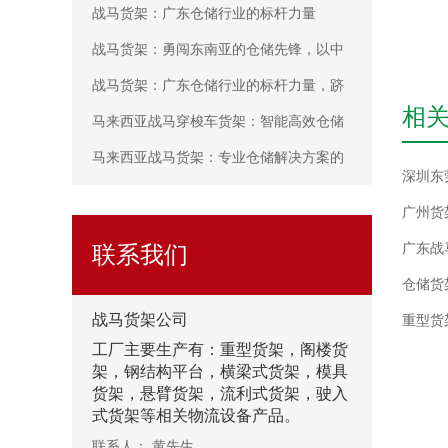
战马货架：广东仓储行业的标杆力量
战马货架：勇闯东南亚的仓储先锋，以中
国智造赢得海外市场喝彩
战马货架：广东仓储行业的标杆力量，跻
相
身2025年货架十大品牌之列
马来西亚战马穿梭车货架：智能高效仓储
的首选解决方案
马来西亚战马货架：专业仓储解决方案的
深圳东
可靠之选
广东战
联系我们
仓储货
战马
货架公司
重型货
工厂主要生产有：重型货架，
阁楼货
架
，钢结构平台，横梁式货架，
模具
货架
，
悬臂货架
，流利式货架，驶入
式货架等相关物流设备产品。
联系人： 黄先生